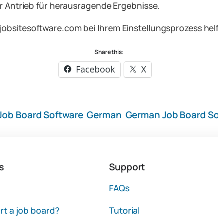
er Antrieb für herausragende Ergebnisse.
bsitesoftware.com bei Ihrem Einstellungsprozess helfe
Share this:
Facebook
X
Job Board Software
German
German Job Board So
s
Support
FAQs
rt a job board?
Tutorial