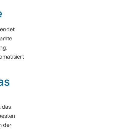
e
wendet
samte
ng,
omatisiert
as
t das
besten
n der