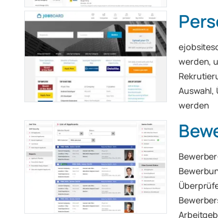
Pers
ejobsite
werden, u
Rekrutier
Auswahl, 
werden
Bewe
Bewerber-
Bewerbung
Überprüfe
Bewerbers
Arbeitgeb