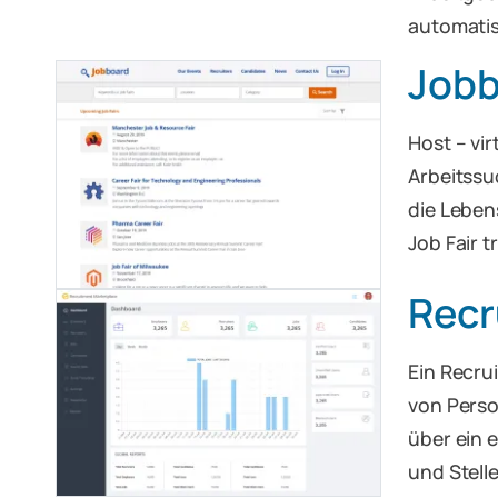
automatis
Jobb
Host – vir
Arbeitssu
die Leben
Job Fair tr
Recr
Ein Recru
von Perso
über ein e
und Stell