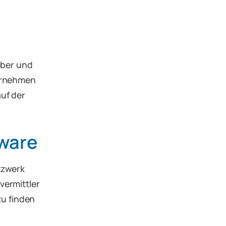
erber und
ternehmen
uf der
ware
tzwerk
vermittler
zu finden